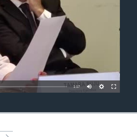
able
1:17
INSERTAR