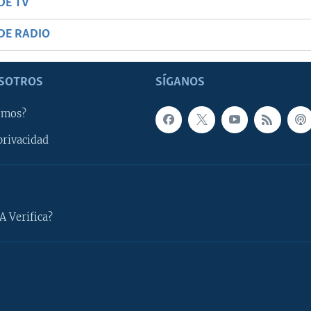
DE TV
DE RADIO
SOTROS
SÍGANOS
omos?
privacidad
A Verifica?