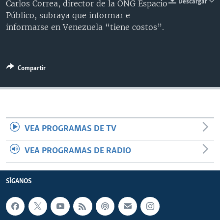
Descargar
Carlos Correa, director de la ONG Espacio
MULTIMEDIA
VENEZUELA
NICARAGUA
ECONOMÍA
Público, subraya que informar e
informarse en Venezuela “tiene costos”.
PROGRAMAS TV
BRASIL
ENTRETENIMIENTO Y CULTURA
VIDEOS
RADIO
TECNOLOGÍA
FOTOGRAFÍA
EL MUNDO AL DÍA
DIRECT
DEPORTES
AUDIOS
FORO INTERAMERICANO
AVANCE INFORMATIVO
Compartir
DOCUMENTALES DE LA VOA
CIENCIA Y SALUD
VISIÓN 360
AUDIONOTICIAS
LAS CLAVES
BUENOS DÍAS AMÉRICA
Learning English
PANORAMA
ESTADOS UNIDOS AL DÍA
VEA PROGRAMAS DE TV
SÍGANOS
EL MUNDO AL DÍA [RADIO]
FORO [RADIO]
VEA PROGRAMAS DE RADIO
DEPORTIVO INTERNACIONAL
Idiomas
SÍGANOS
NOTA ECONÓMICA
ENTRETENIMIENTO