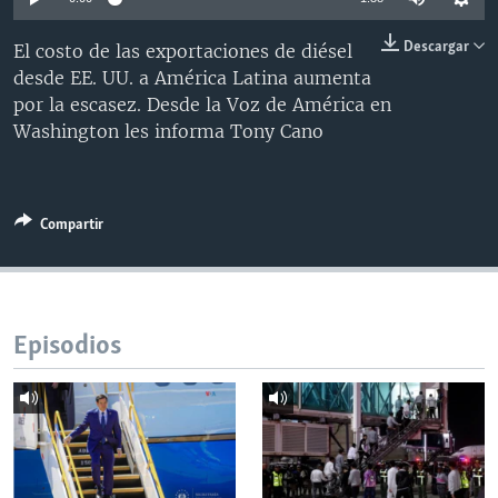
MULTIMEDIA
VENEZUELA
NICARAGUA
ECONOMÍA
Descargar
El costo de las exportaciones de diésel
PROGRAMAS TV
BRASIL
ENTRETENIMIENTO Y CULTURA
VIDEOS
desde EE. UU. a América Latina aumenta
RADIO
TECNOLOGÍA
FOTOGRAFÍA
EL MUNDO AL DÍA
por la escasez. Desde la Voz de América en
Washington les informa Tony Cano
DIRECT
DEPORTES
AUDIOS
FORO INTERAMERICANO
AVANCE INFORMATIVO
DOCUMENTALES DE LA VOA
CIENCIA Y SALUD
VISIÓN 360
AUDIONOTICIAS
LAS CLAVES
BUENOS DÍAS AMÉRICA
Compartir
Learning English
PANORAMA
ESTADOS UNIDOS AL DÍA
SÍGANOS
EL MUNDO AL DÍA [RADIO]
FORO [RADIO]
Episodios
DEPORTIVO INTERNACIONAL
Idiomas
NOTA ECONÓMICA
ENTRETENIMIENTO