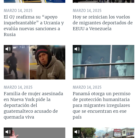
MARZO 14, 2025
MARZO 14, 2025
El G7 reafirma su “apoyo
Hoy se reinician los vuelos
inquebrantable” a Ucrania y
de migrantes deportados de
evalúa nuevas sanciones a
EEUU a Venezuela
Rusia
MARZO 14, 2025
MARZO 14, 2025
Familia de mujer asesinada
Panamá otorga un permiso
en Nueva York pide la
de protección humanitaria
deportación del
para migrantes irregulares
guatemalteco acusado de
que se encuentran en ese
quemarla viva
país