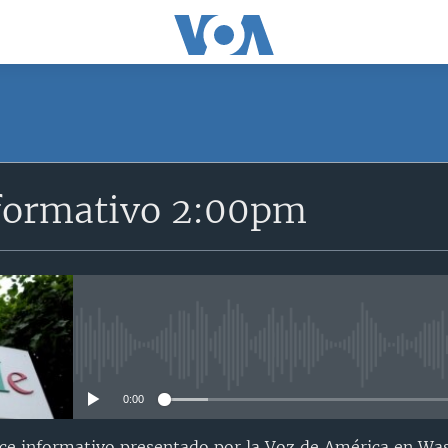
SUSCRÍBETE
formativo 2:00pm
Suscríbase
No media source currently avail
0:00
nce informativo presentado por la Voz de América en Wa