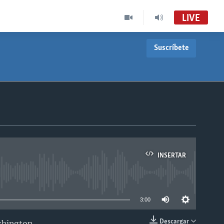
LIVE
Suscríbete
INSERTAR
able
3:00
Descargar
shington.