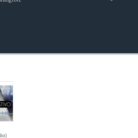
INSERTAR
io]