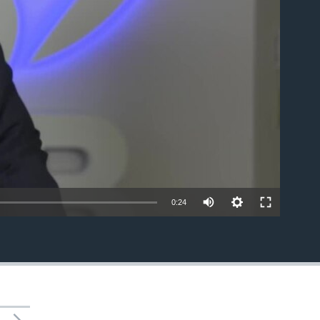
able
0:24
INSERTAR