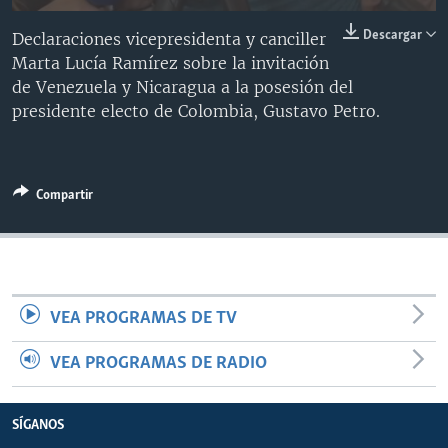
MULTIMEDIA
VENEZUELA
NICARAGUA
ECONOMÍA
Descargar
Declaraciones vicepresidenta y canciller
PROGRAMAS TV
BRASIL
ENTRETENIMIENTO Y CULTURA
VIDEOS
Marta Lucía Ramírez sobre la invitación
de Venezuela y Nicaragua a la posesión del
RADIO
TECNOLOGÍA
FOTOGRAFÍA
EL MUNDO AL DÍA
presidente electo de Colombia, Gustavo Petro.
DIRECT
DEPORTES
AUDIOS
FORO INTERAMERICANO
AVANCE INFORMATIVO
DOCUMENTALES DE LA VOA
CIENCIA Y SALUD
VISIÓN 360
AUDIONOTICIAS
Compartir
LAS CLAVES
BUENOS DÍAS AMÉRICA
Learning English
PANORAMA
ESTADOS UNIDOS AL DÍA
SÍGANOS
EL MUNDO AL DÍA [RADIO]
FORO [RADIO]
VEA PROGRAMAS DE TV
DEPORTIVO INTERNACIONAL
VEA PROGRAMAS DE RADIO
Idiomas
NOTA ECONÓMICA
ENTRETENIMIENTO
SÍGANOS