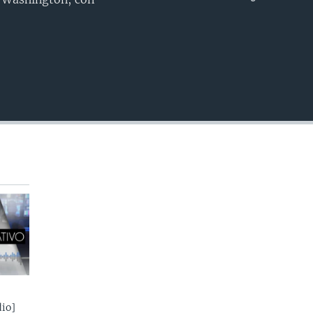
INSERTAR
io]