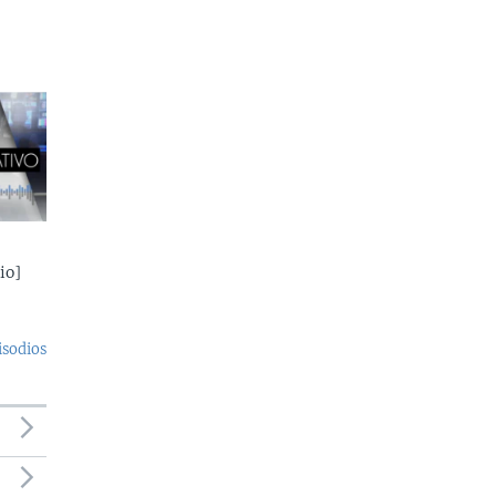
io]
isodios