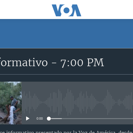
SUSCRÍBETE
formativo - 7:00 PM
Suscríbase
No media source currently avail
0:00
nce informativo presentado por la Voz de América, desd