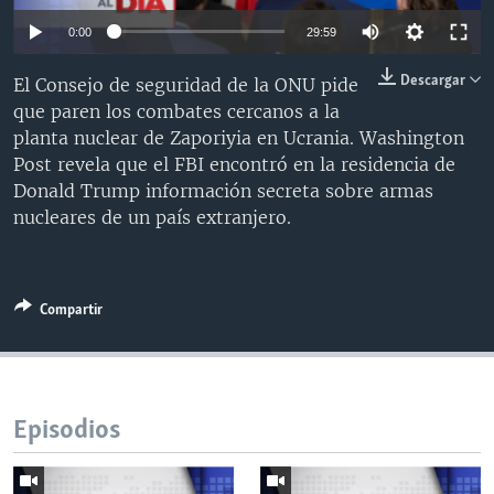
MULTIMEDIA
VENEZUELA
NICARAGUA
ECONOMÍA
0:00
29:59
PROGRAMAS TV
BRASIL
ENTRETENIMIENTO Y CULTURA
VIDEOS
Descargar
El Consejo de seguridad de la ONU pide
RADIO
TECNOLOGÍA
FOTOGRAFÍA
EL MUNDO AL DÍA
que paren los combates cercanos a la
planta nuclear de Zaporiyia en Ucrania. Washington
DIRECT
DEPORTES
AUDIOS
FORO INTERAMERICANO
AVANCE INFORMATIVO
Post revela que el FBI encontró en la residencia de
DOCUMENTALES DE LA VOA
CIENCIA Y SALUD
VISIÓN 360
AUDIONOTICIAS
Donald Trump información secreta sobre armas
nucleares de un país extranjero.
LAS CLAVES
BUENOS DÍAS AMÉRICA
Learning English
PANORAMA
ESTADOS UNIDOS AL DÍA
SÍGANOS
EL MUNDO AL DÍA [RADIO]
Compartir
FORO [RADIO]
DEPORTIVO INTERNACIONAL
Idiomas
NOTA ECONÓMICA
Episodios
ENTRETENIMIENTO