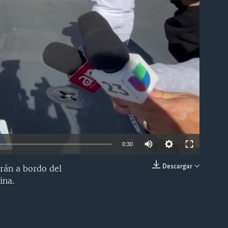
able
0:30
Descargar
arán a bordo del
INSERTAR
ina.