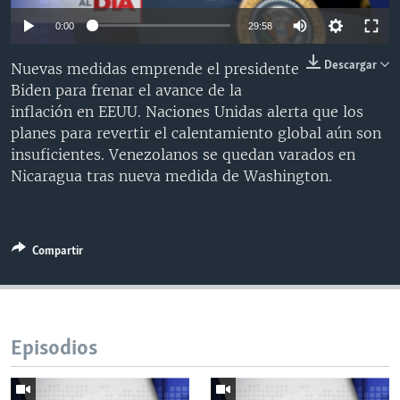
MULTIMEDIA
VENEZUELA
NICARAGUA
ECONOMÍA
0:00
29:58
PROGRAMAS TV
BRASIL
ENTRETENIMIENTO Y CULTURA
VIDEOS
Descargar
Nuevas medidas emprende el presidente
RADIO
TECNOLOGÍA
FOTOGRAFÍA
EL MUNDO AL DÍA
Biden para frenar el avance de la
inflación en EEUU. Naciones Unidas alerta que los
DIRECT
DEPORTES
AUDIOS
FORO INTERAMERICANO
AVANCE INFORMATIVO
planes para revertir el calentamiento global aún son
DOCUMENTALES DE LA VOA
CIENCIA Y SALUD
VISIÓN 360
AUDIONOTICIAS
insuficientes. Venezolanos se quedan varados en
Nicaragua tras nueva medida de Washington.
LAS CLAVES
BUENOS DÍAS AMÉRICA
Learning English
PANORAMA
ESTADOS UNIDOS AL DÍA
SÍGANOS
EL MUNDO AL DÍA [RADIO]
Compartir
FORO [RADIO]
DEPORTIVO INTERNACIONAL
Idiomas
NOTA ECONÓMICA
Episodios
ENTRETENIMIENTO