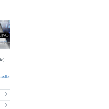
io]
isodios