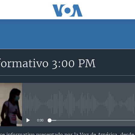
SUSCRÍBETE
formativo 3:00 PM
Suscríbase
No media source currently avail
0:00
nce informativo presentado por la Voz de América, desd