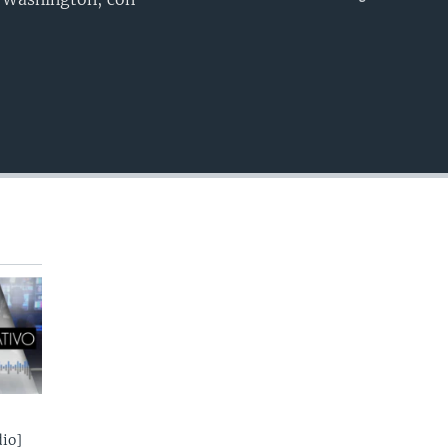
INSERTAR
io]