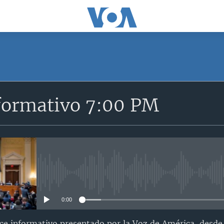
SUSCRÍBETE
formativo 7:00 PM
Suscríbase
No media source currently avail
0:00
nce informativo presentado por la Voz de América, desd