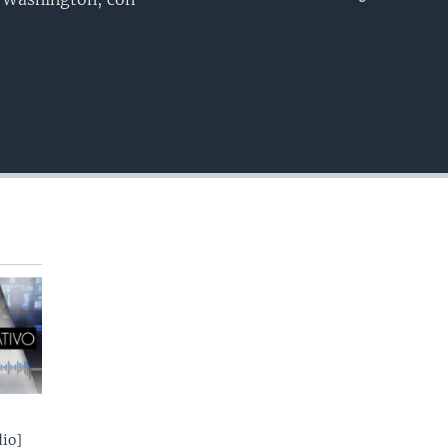
INSERTAR
io]