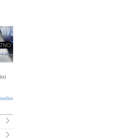
io]
isodios