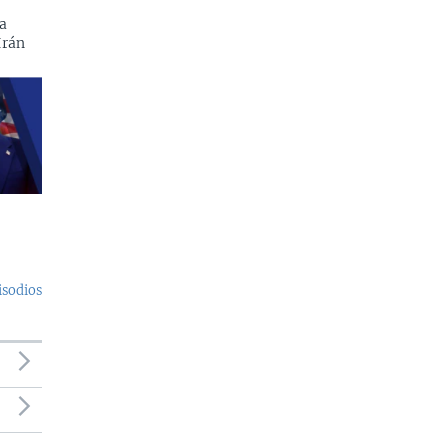
a
Irán
isodios