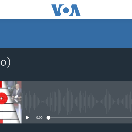
SUSCRÍBETE
io)
Suscríbase
No media source currently avail
0:00