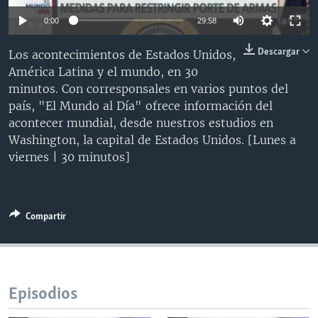
MULTIMEDIA
VENEZUELA
NICARAGUA
ECONOMÍA
0:00
29:58
PROGRAMAS TV
BRASIL
ENTRETENIMIENTO Y CULTURA
VIDEOS
Descargar
Los acontecimientos de Estados Unidos,
RADIO
TECNOLOGÍA
FOTOGRAFÍA
EL MUNDO AL DÍA
América Latina y el mundo, en 30
minutos. Con corresponsales en varios puntos del
DIRECT
DEPORTES
AUDIOS
FORO INTERAMERICANO
AVANCE INFORMATIVO
paí­s, "El Mundo al Dí­a" ofrece información del
DOCUMENTALES DE LA VOA
CIENCIA Y SALUD
VISIÓN 360
AUDIONOTICIAS
acontecer mundial, desde nuestros estudios en
Washington, la capital de Estados Unidos. [Lunes a
LAS CLAVES
BUENOS DÍAS AMÉRICA
Learning English
viernes | 30 minutos]
PANORAMA
ESTADOS UNIDOS AL DÍA
SÍGANOS
EL MUNDO AL DÍA [RADIO]
FORO [RADIO]
Compartir
DEPORTIVO INTERNACIONAL
Idiomas
NOTA ECONÓMICA
Episodios
ENTRETENIMIENTO