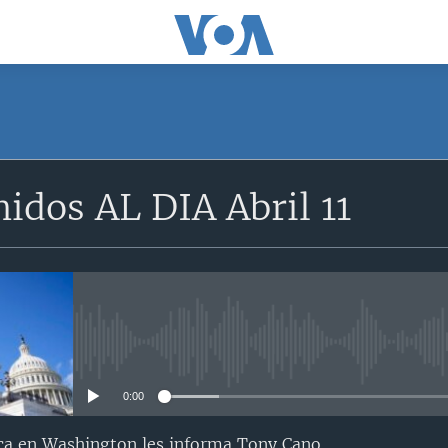
idos AL DIA Abril 11
No media source currently avail
0:00
ca en Washington les informa Tony Cano…