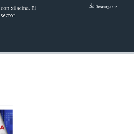
Descargar
on xilacina. El
INSERTAR
 sector