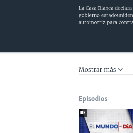
La Casa Blanca declara
gobierno estadouniden
automotriz para contra
Mostrar más
Episodios