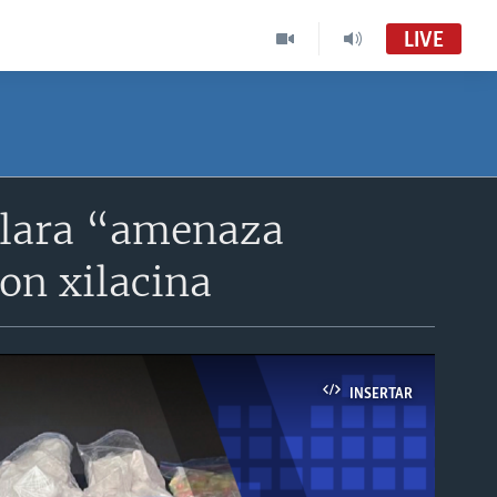
LIVE
clara “amenaza
on xilacina
INSERTAR