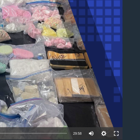
able
29:58