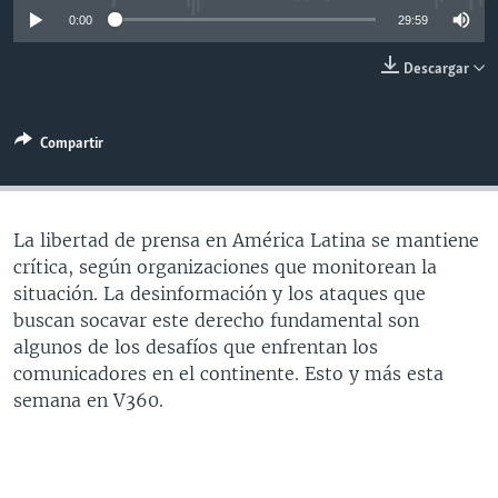
MULTIMEDIA
VENEZUELA
NICARAGUA
ECONOMÍA
0:00
29:59
PROGRAMAS TV
BRASIL
ENTRETENIMIENTO Y CULTURA
VIDEOS
Descargar
RADIO
TECNOLOGÍA
FOTOGRAFÍA
EL MUNDO AL DÍA
DIRECT
DEPORTES
AUDIOS
FORO INTERAMERICANO
AVANCE INFORMATIVO
Compartir
DOCUMENTALES DE LA VOA
CIENCIA Y SALUD
VISIÓN 360
AUDIONOTICIAS
LAS CLAVES
BUENOS DÍAS AMÉRICA
La libertad de prensa en América Latina se mantiene
Learning English
PANORAMA
ESTADOS UNIDOS AL DÍA
crítica, según organizaciones que monitorean la
situación. La desinformación y los ataques que
SÍGANOS
EL MUNDO AL DÍA [RADIO]
buscan socavar este derecho fundamental son
FORO [RADIO]
algunos de los desafíos que enfrentan los
comunicadores en el continente. Esto y más esta
DEPORTIVO INTERNACIONAL
semana en V360.
Idiomas
NOTA ECONÓMICA
ENTRETENIMIENTO