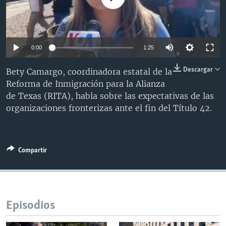
MULTIMEDIA
VENEZUELA
NICARAGUA
ECONOMÍA
PROGRAMAS TV
BRASIL
ENTRETENIMIENTO Y CULTURA
VIDEOS
RADIO
TECNOLOGÍA
FOTOGRAFÍA
EL MUNDO AL DÍA
0:00
1:25
DIRECT
DEPORTES
AUDIOS
FORO INTERAMERICANO
AVANCE INFORMATIVO
Descargar
Bety Camargo, coordinadora estatal de la
DOCUMENTALES DE LA VOA
CIENCIA Y SALUD
VISIÓN 360
AUDIONOTICIAS
Reforma de Inmigración para la Alianza
de Texas (RITA), habla sobre las expectativas de las
LAS CLAVES
BUENOS DÍAS AMÉRICA
organizaciones fronterizas ante el fin del Título 42.
Learning English
PANORAMA
ESTADOS UNIDOS AL DÍA
SÍGANOS
EL MUNDO AL DÍA [RADIO]
Compartir
FORO [RADIO]
DEPORTIVO INTERNACIONAL
Idiomas
NOTA ECONÓMICA
Episodios
ENTRETENIMIENTO