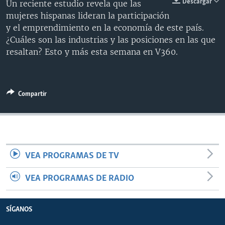
Descargar
Un reciente estudio revela que las
MULTIMEDIA
VENEZUELA
NICARAGUA
ECONOMÍA
mujeres hispanas lideran la participación
y el emprendimiento en la economía de este país.
PROGRAMAS TV
BRASIL
ENTRETENIMIENTO Y CULTURA
VIDEOS
¿Cuáles son las industrias y las posiciones en las que
RADIO
TECNOLOGÍA
FOTOGRAFÍA
EL MUNDO AL DÍA
resaltan? Esto y más esta semana en V360.
DIRECT
DEPORTES
AUDIOS
FORO INTERAMERICANO
AVANCE INFORMATIVO
DOCUMENTALES DE LA VOA
CIENCIA Y SALUD
VISIÓN 360
AUDIONOTICIAS
Compartir
LAS CLAVES
BUENOS DÍAS AMÉRICA
Learning English
PANORAMA
ESTADOS UNIDOS AL DÍA
SÍGANOS
EL MUNDO AL DÍA [RADIO]
FORO [RADIO]
VEA PROGRAMAS DE TV
DEPORTIVO INTERNACIONAL
VEA PROGRAMAS DE RADIO
Idiomas
NOTA ECONÓMICA
ENTRETENIMIENTO
SÍGANOS