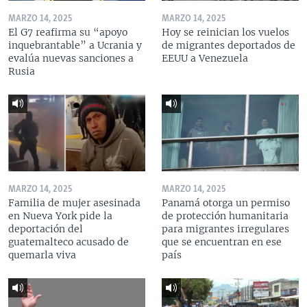
MARZO 14, 2025
MARZO 14, 2025
El G7 reafirma su “apoyo
Hoy se reinician los vuelos
inquebrantable” a Ucrania y
de migrantes deportados de
evalúa nuevas sanciones a
EEUU a Venezuela
Rusia
MARZO 14, 2025
MARZO 14, 2025
Familia de mujer asesinada
Panamá otorga un permiso
en Nueva York pide la
de protección humanitaria
deportación del
para migrantes irregulares
guatemalteco acusado de
que se encuentran en ese
quemarla viva
país