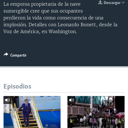
Descargar
La empresa propietaria de la nave
MULTIMEDIA
VENEZUELA
NICARAGUA
ECONOMÍA
sumergible cree que sus ocupantes
PROGRAMAS TV
BRASIL
ENTRETENIMIENTO Y CULTURA
VIDEOS
perdieron la vida como consecuencia de una
implosión. Detalles con Leonardo Bonett, desde la
RADIO
TECNOLOGÍA
FOTOGRAFÍA
EL MUNDO AL DÍA
Voz de América, en Washington.
DIRECT
DEPORTES
AUDIOS
FORO INTERAMERICANO
AVANCE INFORMATIVO
DOCUMENTALES DE LA VOA
CIENCIA Y SALUD
VISIÓN 360
AUDIONOTICIAS
Compartir
LAS CLAVES
BUENOS DÍAS AMÉRICA
Learning English
PANORAMA
ESTADOS UNIDOS AL DÍA
SÍGANOS
EL MUNDO AL DÍA [RADIO]
Episodios
FORO [RADIO]
DEPORTIVO INTERNACIONAL
Idiomas
NOTA ECONÓMICA
ENTRETENIMIENTO