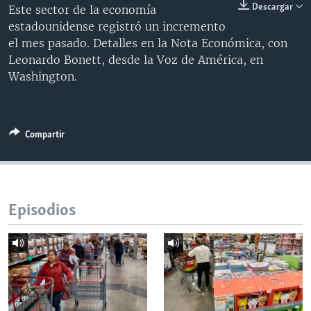
Descargar
Este sector de la economía
MULTIMEDIA
VENEZUELA
NICARAGUA
ECONOMÍA
estadounidense registró un incremento
PROGRAMAS TV
BRASIL
ENTRETENIMIENTO Y CULTURA
VIDEOS
el mes pasado. Detalles en la Nota Económica, con
Leonardo Bonett, desde la Voz de América, en
RADIO
TECNOLOGÍA
FOTOGRAFÍA
EL MUNDO AL DÍA
Washington.
DIRECT
DEPORTES
AUDIOS
FORO INTERAMERICANO
AVANCE INFORMATIVO
DOCUMENTALES DE LA VOA
CIENCIA Y SALUD
VISIÓN 360
AUDIONOTICIAS
Compartir
LAS CLAVES
BUENOS DÍAS AMÉRICA
Learning English
PANORAMA
ESTADOS UNIDOS AL DÍA
SÍGANOS
EL MUNDO AL DÍA [RADIO]
Episodios
FORO [RADIO]
DEPORTIVO INTERNACIONAL
Idiomas
NOTA ECONÓMICA
ENTRETENIMIENTO