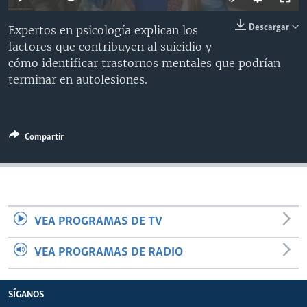
MULTIMEDIA
VENEZUELA
NICARAGUA
ECONOMÍA
Descargar
Expertos en psicología explican los
PROGRAMAS TV
BRASIL
ENTRETENIMIENTO Y CULTURA
VIDEOS
factores que contribuyen al suicidio y
RADIO
TECNOLOGÍA
FOTOGRAFÍA
EL MUNDO AL DÍA
cómo identificar trastornos mentales que podrían
terminar en autolesiones.
DIRECT
DEPORTES
AUDIOS
FORO INTERAMERICANO
AVANCE INFORMATIVO
DOCUMENTALES DE LA VOA
CIENCIA Y SALUD
VISIÓN 360
AUDIONOTICIAS
LAS CLAVES
BUENOS DÍAS AMÉRICA
Compartir
Learning English
PANORAMA
ESTADOS UNIDOS AL DÍA
SÍGANOS
EL MUNDO AL DÍA [RADIO]
FORO [RADIO]
VEA PROGRAMAS DE TV
DEPORTIVO INTERNACIONAL
Idiomas
VEA PROGRAMAS DE RADIO
NOTA ECONÓMICA
ENTRETENIMIENTO
SÍGANOS