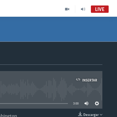
LIVE
INSERTAR
able
3:00
Descargar
shington