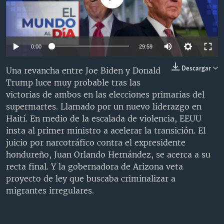
MULTIMEDIA
VENEZUELA
NICARAGUA
ECONOMÍA
PROGRAMAS TV
BRASIL
ENTRETENIMIENTO Y CULTURA
VIDEOS
RADIO
TECNOLOGÍA
FOTOGRAFÍA
EL MUNDO AL DÍA
0:00
29:59
DIRECT
DEPORTES
AUDIOS
FORO INTERAMERICANO
AVANCE INFORMATIVO
Descargar
Una revancha entre Joe Biden y Donald
DOCUMENTALES DE LA VOA
CIENCIA Y SALUD
VISIÓN 360
AUDIONOTICIAS
Trump luce muy probable tras las
victorias de ambos en las elecciones primarias del
LAS CLAVES
BUENOS DÍAS AMÉRICA
supermartes. Llamado por un nuevo liderazgo en
Learning English
PANORAMA
ESTADOS UNIDOS AL DÍA
Haití. En medio de la escalada de violencia, EEUU
insta al primer ministro a acelerar la transición. El
SÍGANOS
EL MUNDO AL DÍA [RADIO]
juicio por narcotráfico contra el expresidente
FORO [RADIO]
hondureño, Juan Orlando Hernández, se acerca a su
recta final. Y la gobernadora de Arizona veta
DEPORTIVO INTERNACIONAL
proyecto de ley que buscaba criminalizar a
Idiomas
NOTA ECONÓMICA
migrantes irregulares.
ENTRETENIMIENTO