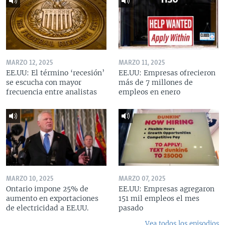
MARZO 12, 2025
MARZO 11, 2025
EE.UU: El término ‘recesión’
EE.UU: Empresas ofrecieron
se escucha con mayor
más de 7 millones de
frecuencia entre analistas
empleos en enero
MARZO 10, 2025
MARZO 07, 2025
Ontario impone 25% de
EE.UU: Empresas agregaron
aumento en exportaciones
151 mil empleos el mes
de electricidad a EE.UU.
pasado
Vea todos los episodios