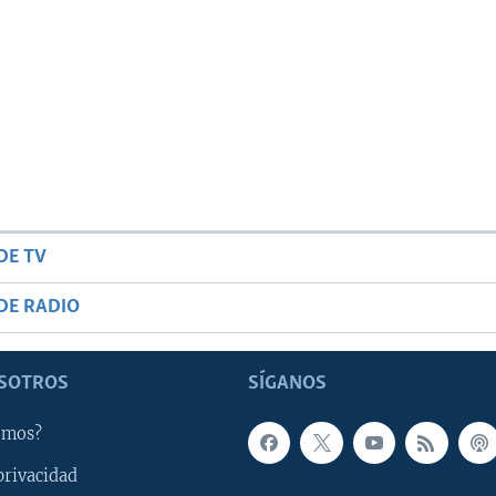
DE TV
DE RADIO
SOTROS
SÍGANOS
omos?
privacidad