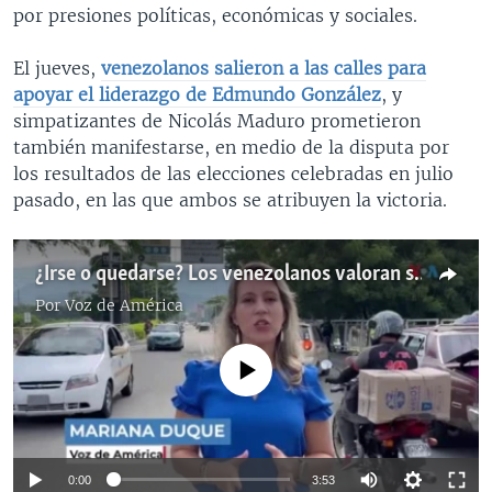
por presiones políticas, económicas y sociales.
El jueves,
venezolanos salieron a las calles para
apoyar el liderazgo de Edmundo González
, y
simpatizantes de Nicolás Maduro prometieron
también manifestarse, en medio de la disputa por
los resultados de las elecciones celebradas en julio
pasado, en las que ambos se atribuyen la victoria.
¿Irse o quedarse? Los venezolanos valoran sus opciones después del 10 de enero
Por
Voz de América
No media source currently available
Auto
0:00
3:53