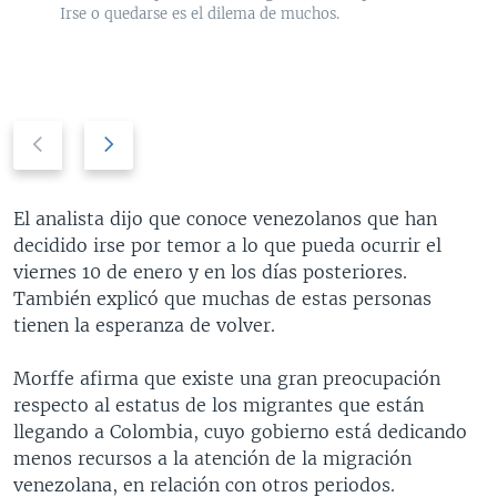
Irse o quedarse es el dilema de muchos.
P
N
r
e
e
x
v
t
El analista dijo que conoce venezolanos que han
i
s
decidido irse por temor a lo que pueda ocurrir el
o
l
viernes 10 de enero y en los días posteriores.
u
i
También explicó que muchas de estas personas
s
d
tienen la esperanza de volver.
s
e
l
Morffe afirma que existe una gran preocupación
i
respecto al estatus de los migrantes que están
d
llegando a Colombia, cuyo gobierno está dedicando
e
menos recursos a la atención de la migración
venezolana, en relación con otros periodos.