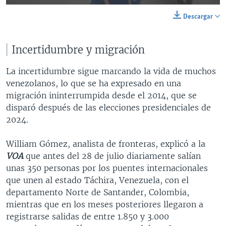
240p
Descargar
360p
Auto
240p
360p
480p
Incertidumbre y migración
480p
720p
720p
1080p
La incertidumbre sigue marcando la vida de muchos
venezolanos, lo que se ha expresado en una
1080p
migración ininterrumpida desde el 2014, que se
disparó después de las elecciones presidenciales de
2024.
William Gómez, analista de fronteras, explicó a la
VOA
que antes del 28 de julio diariamente salían
unas 350 personas por los puentes internacionales
que unen al estado Táchira, Venezuela, con el
departamento Norte de Santander, Colombia,
mientras que en los meses posteriores llegaron a
registrarse salidas de entre 1.850 y 3.000