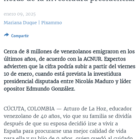
MULTIMEDIA
VENEZUELA
NICARAGUA
ECONOMÍA
enero 09, 2025
PROGRAMAS TV
BRASIL
ENTRETENIMIENTO Y CULTURA
VIDEOS
Mariana Duque | Pixammo
RADIO
TECNOLOGÍA
FOTOGRAFÍA
EL MUNDO AL DÍA
Compartir
DIRECT
DEPORTES
AUDIOS
FORO INTERAMERICANO
AVANCE INFORMATIVO
DOCUMENTALES DE LA VOA
CIENCIA Y SALUD
VISIÓN 360
AUDIONOTICIAS
Cerca de 8 millones de venezolanos emigraron en los
últimos años, de acuerdo con la ACNUR. Expertos
LAS CLAVES
BUENOS DÍAS AMÉRICA
advierten que la cifra podría subir a partir del viernes
Learning English
PANORAMA
ESTADOS UNIDOS AL DÍA
10 de enero, cuando está prevista la investidura
presidencial disputada entre Nicolás Maduro y líder
SÍGANOS
EL MUNDO AL DÍA [RADIO]
opositor Edmundo González.
FORO [RADIO]
DEPORTIVO INTERNACIONAL
CÚCUTA, COLOMBIA —
Arturo de La Hoz, educador
Idiomas
venezolano de 40 años, vio que su familia se dividía
NOTA ECONÓMICA
después de que su esposa decidió irse a vivir a
ENTRETENIMIENTO
España para procurarse una mejor calidad de vida
para ella y su hijo de 9 años, quien quedó al cuidado