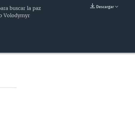
240p
Descargar
ara buscar la paz
INSERTAR
ano Volodymyr
360p
480p
720p
1080p
480p