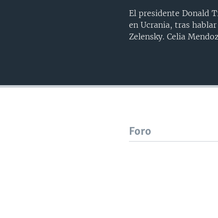
El presidente Donald T
en Ucrania, tras hablar
Zelensky. Celia Mendoz
Foro