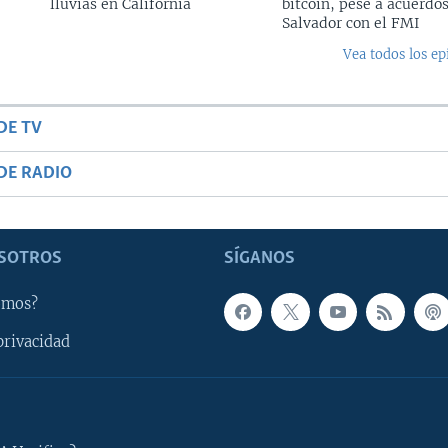
lluvias en California
bitcoin, pese a acuerdos
Salvador con el FMI
Vea todos los ep
DE TV
DE RADIO
SOTROS
SÍGANOS
omos?
privacidad