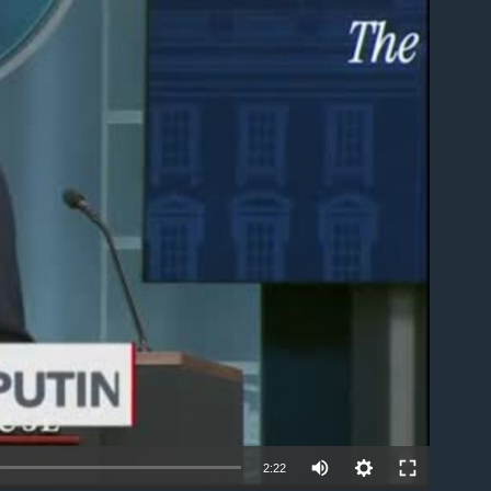
able
Auto
2:22