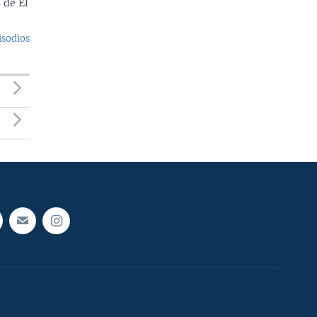
 de El
isodios