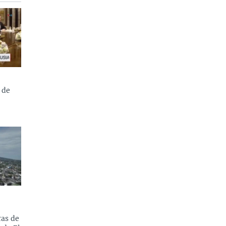
 de
as de