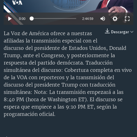
MULTIMEDIA
VENEZUELA
NICARAGUA
ECONOMÍA
PROGRAMAS TV
BRASIL
ENTRETENIMIENTO Y CULTURA
VIDEOS
Auto
0:00
2:44:59
RADIO
TECNOLOGÍA
FOTOGRAFÍA
EL MUNDO AL DÍA
240p
Descargar
La Voz de América ofrece a nuestras
DIRECT
DEPORTES
AUDIOS
FORO INTERAMERICANO
AVANCE INFORMATIVO
afiliadas la transmisión especial con el
360p
discurso del presidente de Estados Unidos, Donald
DOCUMENTALES DE LA VOA
CIENCIA Y SALUD
VISIÓN 360
AUDIONOTICIAS
480p
Auto
240p
360p
480p
Trump, ante el Congreso, y posteriormente la
LAS CLAVES
BUENOS DÍAS AMÉRICA
respuesta del partido demócrata. Traducción
720p
Learning English
720p
1080p
simultánea del discurso: Cobertura completa en vivo
PANORAMA
ESTADOS UNIDOS AL DÍA
1080p
de la VOA con reporteros y la transmisión del
SÍGANOS
EL MUNDO AL DÍA [RADIO]
discurso del presidente Trump con traducción
simultánea: Nota: La transmisión empezará a las
FORO [RADIO]
8:40 PM (hora de Washington ET). El discurso se
DEPORTIVO INTERNACIONAL
espera que empiece a las 9:10 PM ET, según la
Idiomas
programación oficial.
NOTA ECONÓMICA
ENTRETENIMIENTO