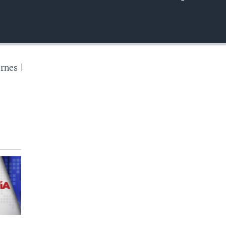
INSERTAR
rnes |