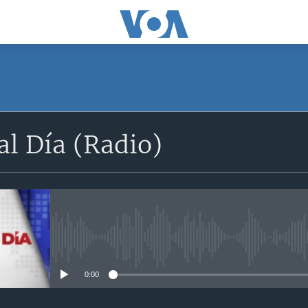
SUSCRÍBETE
l Día (Radio)
Apple Podcasts
Suscríbase
No media source currently avail
0:00