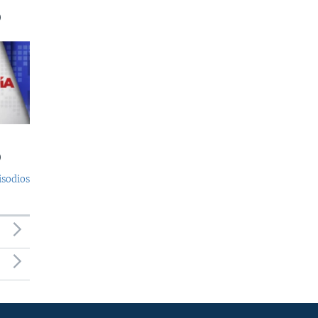
)
)
isodios