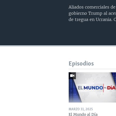
Aliados comerciales de
gobierno Trump al ace
de tregua en Ucrania. 
Episodios
MARZO 31, 2025
El Mundo al Día