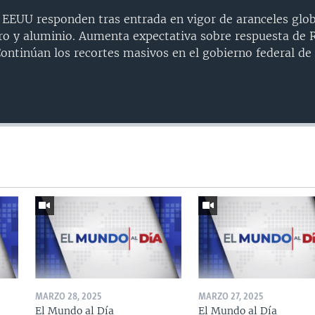
 EEUU responden tras entrada en vigor de aranceles glob
ro y aluminio. Aumenta expectativa sobre respuesta de 
Continúan los recortes masivos en el gobierno federal de
Auto
240p
360p
720p
1080p
MARZO 28, 2025
MARZO 27, 2025
El Mundo al Día
El Mundo al Día