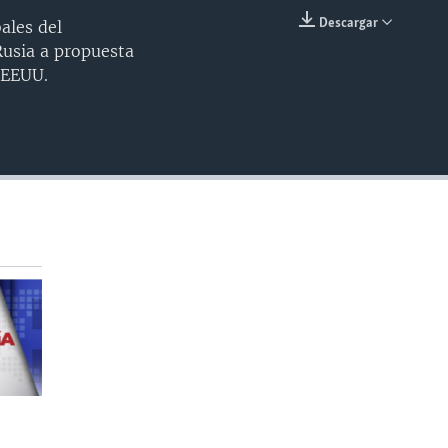
240p
Descargar
ales del
INSERTAR
Rusia a propuesta
360p
 EEUU.
480p
720p
1080p
480p