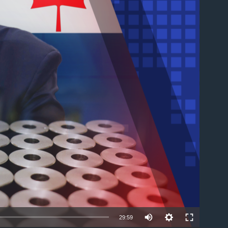
able
Auto
29:59