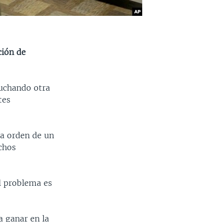
ción de
luchando otra
tes
la orden de un
chos
el problema es
a ganar en la