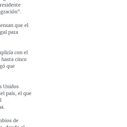
residente
gración".
iensan que el
egal para
pliría con el
 hasta cinco
egó que
os Unidos
l país, el que
l
a.
mbios de