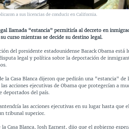
caron a sus licencias de conducir en California.
gal llamada “estancia” permitiría al decreto en inmigra
su curso mientras se decide su destino legal.
ción del presidente estadounidense Barack Obama está 
isputa legal y política sobre la deportación de inmigran
os.
de la Casa Blanca dijeron que pedirán una "estancia" de 
r las acciones ejecutivas de Obama que protegerían a mu
e deportados del país.
ntendría las acciones ejecutivas en su lugar hasta que 
n tribunal superior.
 la Casa Blanca, Josh Earnest, dijo que el gobierno esper