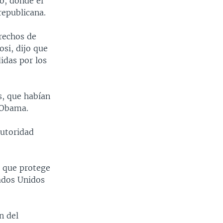
o, donde el
republicana.
rechos de
si, dijo que
idas por los
s, que habían
 Obama.
autoridad
a que protege
tados Unidos
n del