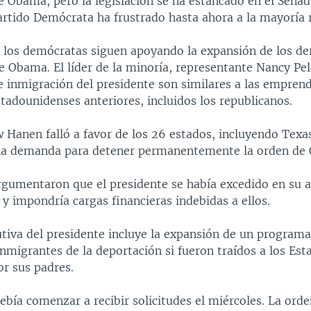
e Obama, pero la legislación se ha estancado en el Senad
artido Demócrata ha frustrado hasta ahora a la mayoría 
 los demócratas siguen apoyando la expansión de los de
 Obama. El líder de la minoría, representante Nancy Pelo
e inmigración del presidente son similares a las emprend
tadounidenses anteriores, incluidos los republicanos.
w Hanen falló a favor de los 26 estados, incluyendo Texa
na demanda para detener permanentemente la orden de
rgumentaron que el presidente se había excedido en su 
 y impondría cargas financieras indebidas a ellos.
utiva del presidente incluye la expansión de un program
inmigrantes de la deportación si fueron traídos a los Es
or sus padres.
bía comenzar a recibir solicitudes el miércoles. La orde