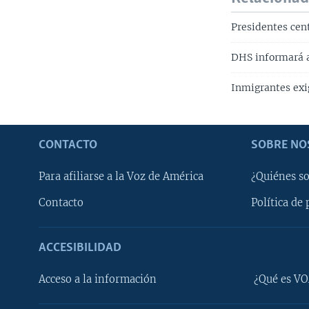
Presidentes cen
DHS informará a
Inmigrantes exi
CONTACTO
SOBRE NO
Para afiliarse a la Voz de América
¿Quiénes s
Contacto
Política de 
ACCESIBILIDAD
Learning English
Acceso a la información
¿Qué es VO
SÍGANOS