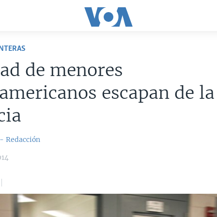
ONTERAS
tad de menores
americanos escapan de la
cia
 - Redacción
014