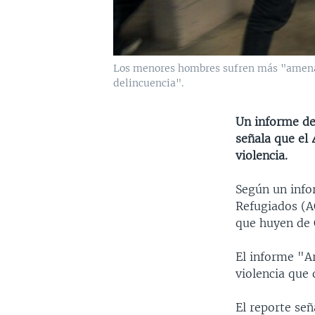
Los menores hombres sufren más "amenaza
delincuencia".
Un informe de
señala que el
violencia.
Según un info
Refugiados (A
que huyen de 
El informe "A
violencia que 
El reporte se