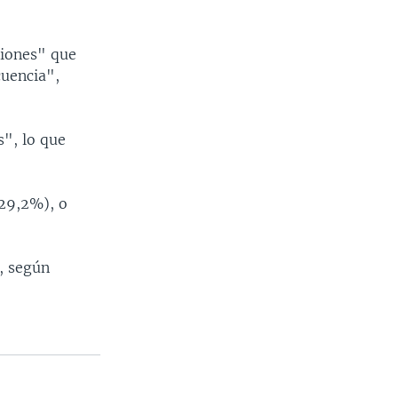
iones" que
cuencia",
s", lo que
(29,2%), o
, según