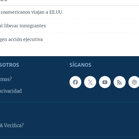
troamericanos viajan a EE.UU.
l liberar inmigrantes
gen acción ejecutiva
SOTROS
SÍGANOS
omos?
privacidad
A Verifica?