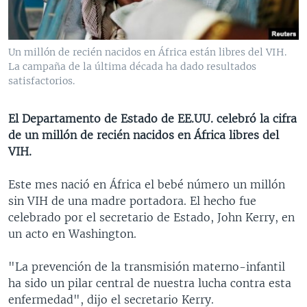
MULTIMEDIA
VENEZUELA
NICARAGUA
ECONOMÍA
PROGRAMAS TV
BRASIL
ENTRETENIMIENTO Y CULTURA
VIDEOS
Un millón de recién nacidos en África están libres del VIH.
RADIO
TECNOLOGÍA
FOTOGRAFÍA
EL MUNDO AL DÍA
La campaña de la última década ha dado resultados
satisfactorios.
DIRECT
DEPORTES
AUDIOS
FORO INTERAMERICANO
AVANCE INFORMATIVO
DOCUMENTALES DE LA VOA
CIENCIA Y SALUD
VISIÓN 360
AUDIONOTICIAS
El Departamento de Estado de EE.UU. celebró la cifra
de un millón de recién nacidos en África libres del
LAS CLAVES
BUENOS DÍAS AMÉRICA
Learning English
VIH.
PANORAMA
ESTADOS UNIDOS AL DÍA
Este mes nació en África el bebé número un millón
SÍGANOS
EL MUNDO AL DÍA [RADIO]
sin VIH de una madre portadora. El hecho fue
FORO [RADIO]
celebrado por el secretario de Estado, John Kerry, en
un acto en Washington.
DEPORTIVO INTERNACIONAL
Idiomas
NOTA ECONÓMICA
"La prevención de la transmisión materno-infantil
ha sido un pilar central de nuestra lucha contra esta
ENTRETENIMIENTO
enfermedad", dijo el secretario Kerry.