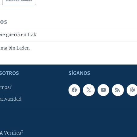
dos
bre guerra en Irak
ama bin Laden
SOTROS
SÍGANOS
omos?
privacidad
A Verifica?