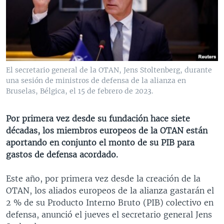
MULTIMEDIA
VENEZUELA
NICARAGUA
ECONOMÍA
PROGRAMAS TV
BRASIL
ENTRETENIMIENTO Y CULTURA
VIDEOS
RADIO
TECNOLOGÍA
FOTOGRAFÍA
EL MUNDO AL DÍA
DIRECT
DEPORTES
AUDIOS
FORO INTERAMERICANO
AVANCE INFORMATIVO
El secretario general de la OTAN, Jens Stoltenberg, durante
una sesión de ministros de defensa de la alianza en
DOCUMENTALES DE LA VOA
CIENCIA Y SALUD
VISIÓN 360
AUDIONOTICIAS
Bruselas, Bélgica, el 15 de febrero de 2023.
LAS CLAVES
BUENOS DÍAS AMÉRICA
Learning English
PANORAMA
ESTADOS UNIDOS AL DÍA
Por primera vez desde su fundación hace siete
décadas, los miembros europeos de la OTAN están
SÍGANOS
EL MUNDO AL DÍA [RADIO]
aportando en conjunto el monto de su PIB para
FORO [RADIO]
gastos de defensa acordado.
DEPORTIVO INTERNACIONAL
Este año, por primera vez desde la creación de la
Idiomas
NOTA ECONÓMICA
OTAN, los aliados europeos de la alianza gastarán el
2 % de su Producto Interno Bruto (PIB) colectivo en
ENTRETENIMIENTO
defensa, anunció el jueves el secretario general Jens