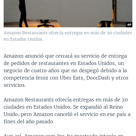
MULTIMEDIA
VENEZUELA
NICARAGUA
ECONOMÍA
PROGRAMAS TV
BRASIL
ENTRETENIMIENTO Y CULTURA
VIDEOS
RADIO
TECNOLOGÍA
FOTOGRAFÍA
EL MUNDO AL DÍA
Amazon Restaurants ofrecía entregas en más de 20 ciudades
DIRECT
DEPORTES
AUDIOS
FORO INTERAMERICANO
AVANCE INFORMATIVO
en Estados Unidos.
DOCUMENTALES DE LA VOA
CIENCIA Y SALUD
VISIÓN 360
AUDIONOTICIAS
Amazon anunció que cerrará su servicio de entrega
LAS CLAVES
BUENOS DÍAS AMÉRICA
de pedidos de restaurantes en Estados Unidos, un
Learning English
negocio de cuatro años que no despegó debido a la
PANORAMA
ESTADOS UNIDOS AL DÍA
competencia feroz con Uber Eats, DoorDash y otros
SÍGANOS
EL MUNDO AL DÍA [RADIO]
servicios.
FORO [RADIO]
Amazon Restaurants ofrecía entregas en más de 20
DEPORTIVO INTERNACIONAL
ciudades en Estados Unidos. Se expandió al Reino
Idiomas
Unido, pero Amazon canceló el servicio en ese país a
NOTA ECONÓMICA
fines del año pasado.
ENTRETENIMIENTO
Aun así, Amazon.com Inc. ha mostrado interés en