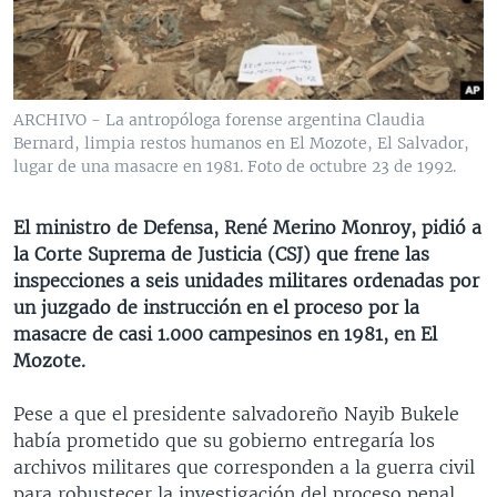
MULTIMEDIA
VENEZUELA
NICARAGUA
ECONOMÍA
PROGRAMAS TV
BRASIL
ENTRETENIMIENTO Y CULTURA
VIDEOS
RADIO
TECNOLOGÍA
FOTOGRAFÍA
EL MUNDO AL DÍA
ARCHIVO - La antropóloga forense argentina Claudia
DIRECT
DEPORTES
AUDIOS
FORO INTERAMERICANO
AVANCE INFORMATIVO
Bernard, limpia restos humanos en El Mozote, El Salvador,
lugar de una masacre en 1981. Foto de octubre 23 de 1992.
DOCUMENTALES DE LA VOA
CIENCIA Y SALUD
VISIÓN 360
AUDIONOTICIAS
LAS CLAVES
BUENOS DÍAS AMÉRICA
El ministro de Defensa, René Merino Monroy, pidió a
Learning English
la Corte Suprema de Justicia (CSJ) que frene las
PANORAMA
ESTADOS UNIDOS AL DÍA
inspecciones a seis unidades militares ordenadas por
SÍGANOS
EL MUNDO AL DÍA [RADIO]
un juzgado de instrucción en el proceso por la
masacre de casi 1.000 campesinos en 1981, en El
FORO [RADIO]
Mozote.
DEPORTIVO INTERNACIONAL
Idiomas
Pese a que el presidente salvadoreño Nayib Bukele
NOTA ECONÓMICA
había prometido que su gobierno entregaría los
ENTRETENIMIENTO
archivos militares que corresponden a la guerra civil
para robustecer la investigación del proceso penal