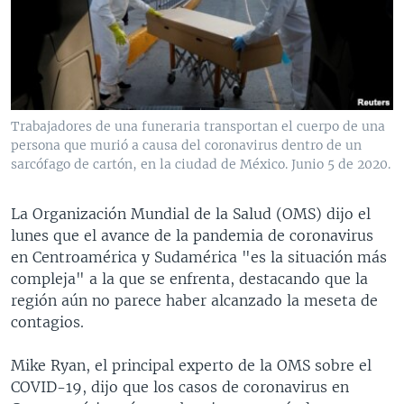
MULTIMEDIA
VENEZUELA
NICARAGUA
ECONOMÍA
PROGRAMAS TV
BRASIL
ENTRETENIMIENTO Y CULTURA
VIDEOS
RADIO
TECNOLOGÍA
FOTOGRAFÍA
EL MUNDO AL DÍA
DIRECT
DEPORTES
AUDIOS
FORO INTERAMERICANO
AVANCE INFORMATIVO
Trabajadores de una funeraria transportan el cuerpo de una
persona que murió a causa del coronavirus dentro de un
DOCUMENTALES DE LA VOA
CIENCIA Y SALUD
VISIÓN 360
AUDIONOTICIAS
sarcófago de cartón, en la ciudad de México. Junio 5 de 2020.
LAS CLAVES
BUENOS DÍAS AMÉRICA
Learning English
PANORAMA
ESTADOS UNIDOS AL DÍA
La Organización Mundial de la Salud (OMS) dijo el
lunes que el avance de la pandemia de coronavirus
SÍGANOS
EL MUNDO AL DÍA [RADIO]
en Centroamérica y Sudamérica "es la situación más
FORO [RADIO]
compleja" a la que se enfrenta, destacando que la
región aún no parece haber alcanzado la meseta de
DEPORTIVO INTERNACIONAL
contagios.
Idiomas
NOTA ECONÓMICA
Mike Ryan, el principal experto de la OMS sobre el
ENTRETENIMIENTO
COVID-19, dijo que los casos de coronavirus en