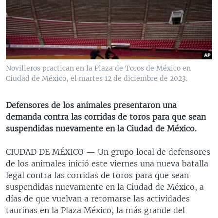
MULTIMEDIA
VENEZUELA
NICARAGUA
ECONOMÍA
PROGRAMAS TV
BRASIL
ENTRETENIMIENTO Y CULTURA
VIDEOS
RADIO
TECNOLOGÍA
FOTOGRAFÍA
EL MUNDO AL DÍA
DIRECT
DEPORTES
AUDIOS
FORO INTERAMERICANO
AVANCE INFORMATIVO
Novilleros practican en la Plaza de Toros de México en
Ciudad de México, el martes 12 de diciembre de 2023.
DOCUMENTALES DE LA VOA
CIENCIA Y SALUD
VISIÓN 360
AUDIONOTICIAS
LAS CLAVES
BUENOS DÍAS AMÉRICA
Defensores de los animales presentaron una
Learning English
PANORAMA
ESTADOS UNIDOS AL DÍA
demanda contra las corridas de toros para que sean
suspendidas nuevamente en la Ciudad de México.
SÍGANOS
EL MUNDO AL DÍA [RADIO]
FORO [RADIO]
CIUDAD DE MÉXICO —
Un grupo local de defensores
de los animales inició este viernes una nueva batalla
DEPORTIVO INTERNACIONAL
legal contra las corridas de toros para que sean
Idiomas
NOTA ECONÓMICA
suspendidas nuevamente en la Ciudad de México, a
días de que vuelvan a retomarse las actividades
ENTRETENIMIENTO
taurinas en la Plaza México, la más grande del