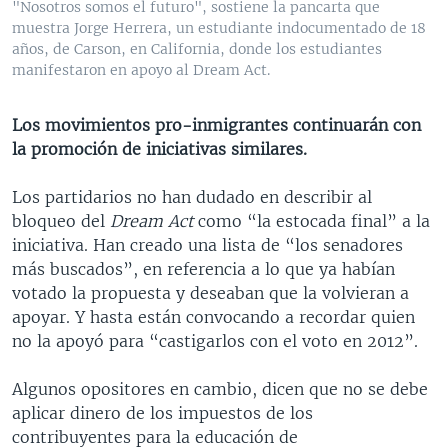
"Nosotros somos el futuro", sostiene la pancarta que
MULTIMEDIA
VENEZUELA
NICARAGUA
ECONOMÍA
muestra Jorge Herrera, un estudiante indocumentado de 18
años, de Carson, en California, donde los estudiantes
PROGRAMAS TV
BRASIL
ENTRETENIMIENTO Y CULTURA
VIDEOS
manifestaron en apoyo al Dream Act.
RADIO
TECNOLOGÍA
FOTOGRAFÍA
EL MUNDO AL DÍA
Los movimientos pro-inmigrantes continuarán con
DIRECT
DEPORTES
AUDIOS
FORO INTERAMERICANO
AVANCE INFORMATIVO
la promoción de iniciativas similares.
DOCUMENTALES DE LA VOA
CIENCIA Y SALUD
VISIÓN 360
AUDIONOTICIAS
Los partidarios no han dudado en describir al
LAS CLAVES
BUENOS DÍAS AMÉRICA
Learning English
bloqueo del
Dream Act
como “la estocada final” a la
PANORAMA
ESTADOS UNIDOS AL DÍA
iniciativa. Han creado una lista de “los senadores
más buscados”, en referencia a lo que ya habían
SÍGANOS
EL MUNDO AL DÍA [RADIO]
votado la propuesta y deseaban que la volvieran a
FORO [RADIO]
apoyar. Y hasta están convocando a recordar quien
no la apoyó para “castigarlos con el voto en 2012”.
DEPORTIVO INTERNACIONAL
Idiomas
NOTA ECONÓMICA
Algunos opositores en cambio, dicen que no se debe
aplicar dinero de los impuestos de los
ENTRETENIMIENTO
contribuyentes para la educación de