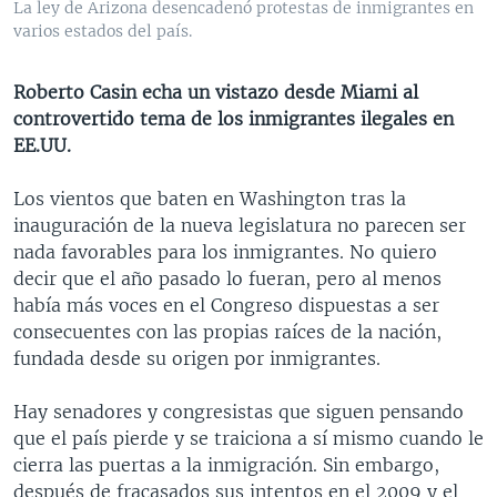
La ley de Arizona desencadenó protestas de inmigrantes en
MULTIMEDIA
VENEZUELA
NICARAGUA
ECONOMÍA
varios estados del país.
PROGRAMAS TV
BRASIL
ENTRETENIMIENTO Y CULTURA
VIDEOS
Roberto Casin echa un vistazo desde Miami al
RADIO
TECNOLOGÍA
FOTOGRAFÍA
EL MUNDO AL DÍA
controvertido tema de los inmigrantes ilegales en
DIRECT
DEPORTES
AUDIOS
FORO INTERAMERICANO
AVANCE INFORMATIVO
EE.UU.
DOCUMENTALES DE LA VOA
CIENCIA Y SALUD
VISIÓN 360
AUDIONOTICIAS
Los vientos que baten en Washington tras la
LAS CLAVES
BUENOS DÍAS AMÉRICA
inauguración de la nueva legislatura no parecen ser
Learning English
nada favorables para los inmigrantes. No quiero
PANORAMA
ESTADOS UNIDOS AL DÍA
decir que el año pasado lo fueran, pero al menos
SÍGANOS
EL MUNDO AL DÍA [RADIO]
había más voces en el Congreso dispuestas a ser
consecuentes con las propias raíces de la nación,
FORO [RADIO]
fundada desde su origen por inmigrantes.
DEPORTIVO INTERNACIONAL
Idiomas
Hay senadores y congresistas que siguen pensando
NOTA ECONÓMICA
que el país pierde y se traiciona a sí mismo cuando le
ENTRETENIMIENTO
cierra las puertas a la inmigración. Sin embargo,
después de fracasados sus intentos en el 2009 y el