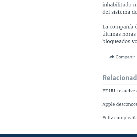
inhabilitado 
del sistema d
La compañía d
últimas horas
bloqueados vo
Compartir
Relaciona
EE.UU. resuelve 
Apple desconoce
Feliz cumpleaño