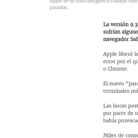
Apple se ha visto obligado a trabajar cont
pasados.
La versión 9.3
sufrían alguno
navegador Safa
Apple liberó l
error por el q
o Chrome.
El nuevo “parc
terminales má
Las horas post
por parte de u
había provoca
Miles de cons