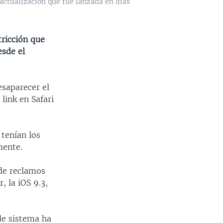
, actualización que fue lanzada en días
tricción que
esde el
esaparecer el
link en Safari
 tenían los
mente.
 de reclamos
, la iOS 9.3,
de sistema ha