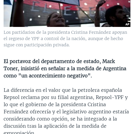
MULTIMEDIA
VENEZUELA
NICARAGUA
ECONOMÍA
PROGRAMAS TV
BRASIL
ENTRETENIMIENTO Y CULTURA
VIDEOS
RADIO
TECNOLOGÍA
FOTOGRAFÍA
EL MUNDO AL DÍA
Los partidarios de la presidenta Cristina Fernández apoyan
DIRECT
DEPORTES
AUDIOS
FORO INTERAMERICANO
AVANCE INFORMATIVO
el regreso de YPF a control de la nación, aunque de hecho
sigue con participación privada.
DOCUMENTALES DE LA VOA
CIENCIA Y SALUD
VISIÓN 360
AUDIONOTICIAS
LAS CLAVES
BUENOS DÍAS AMÉRICA
El portavoz del departamento de estado, Mark
Learning English
Toner, inisistió en señalar a la medida de Argentina
PANORAMA
ESTADOS UNIDOS AL DÍA
como "un acontecimiento negativo".
SÍGANOS
EL MUNDO AL DÍA [RADIO]
La diferencia en el valor que la petrolera española
FORO [RADIO]
Repsol reclama por su filial argentina, Repsol-YPF y
DEPORTIVO INTERNACIONAL
lo que el gobierno de la presidenta Cristina
Idiomas
Fernández ofrecería y el legislativo argentino estaría
NOTA ECONÓMICA
considerando como opción, se ha integrado a la
ENTRETENIMIENTO
discusión tras la aplicación de la medida de
expropiación.