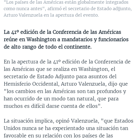
"Los países de las Américas están globalmente integrados
MULTIMEDIA
VENEZUELA
NICARAGUA
ECONOMÍA
como nunca antes", afirmó el secretario de Estado adjjunto,
Arturo Valenzuela en la apertura del evento.
PROGRAMAS TV
BRASIL
ENTRETENIMIENTO Y CULTURA
VIDEOS
RADIO
TECNOLOGÍA
FOTOGRAFÍA
EL MUNDO AL DÍA
La 41º edición de la Conferencia de las Américas
DIRECT
DEPORTES
AUDIOS
FORO INTERAMERICANO
AVANCE INFORMATIVO
reúne en Washington a mandatarios y funcionarios
de alto rango de todo el continente.
DOCUMENTALES DE LA VOA
CIENCIA Y SALUD
VISIÓN 360
AUDIONOTICIAS
LAS CLAVES
BUENOS DÍAS AMÉRICA
En la apertura de la 41º edición de la Conferencia de
Learning English
las Américas que se realiza en Washington, el
PANORAMA
ESTADOS UNIDOS AL DÍA
secretario de Estado Adjunto para asuntos del
SÍGANOS
EL MUNDO AL DÍA [RADIO]
Hemisferio Occidental, Arturo Valenzuela, dijo que
"los cambios en las Américas son tan profundos y
FORO [RADIO]
han ocurrido de un modo tan natural, que para
DEPORTIVO INTERNACIONAL
muchos es difícil darse cuenta de ellos".
Idiomas
NOTA ECONÓMICA
La situación implica, opinó Valenzuela, "que Estados
ENTRETENIMIENTO
Unidos nunca se ha experientado una situación tan
favorable en su relación con los países de las