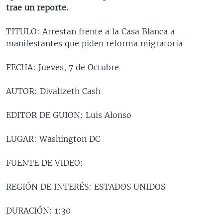
trae un reporte.
MULTIMEDIA
VENEZUELA
NICARAGUA
ECONOMÍA
PROGRAMAS TV
BRASIL
ENTRETENIMIENTO Y CULTURA
VIDEOS
TITULO: Arrestan frente a la Casa Blanca a
manifestantes que piden reforma migratoria
RADIO
TECNOLOGÍA
FOTOGRAFÍA
EL MUNDO AL DÍA
DIRECT
DEPORTES
AUDIOS
FORO INTERAMERICANO
AVANCE INFORMATIVO
FECHA: Jueves, 7 de Octubre
DOCUMENTALES DE LA VOA
CIENCIA Y SALUD
VISIÓN 360
AUDIONOTICIAS
AUTOR: Divalizeth Cash
LAS CLAVES
BUENOS DÍAS AMÉRICA
Learning English
EDITOR DE GUION: Luis Alonso
PANORAMA
ESTADOS UNIDOS AL DÍA
SÍGANOS
EL MUNDO AL DÍA [RADIO]
LUGAR: Washington DC
FORO [RADIO]
FUENTE DE VIDEO:
DEPORTIVO INTERNACIONAL
Idiomas
REGIÓN DE INTERÉS: ESTADOS UNIDOS
NOTA ECONÓMICA
ENTRETENIMIENTO
DURACIÓN: 1:30