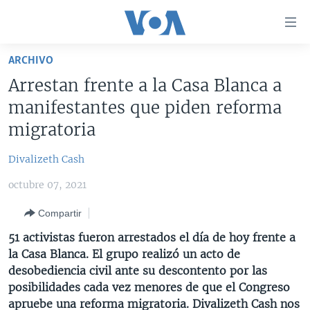
Enlaces
para
accesibilidad
ARCHIVO
Salte
AMÉRICA DEL NORTE
Arrestan frente a la Casa Blanca a
al
ELECCIONES EEUU 2024
EEUU
manifestantes que piden reforma
contenido
principal
VOA VERIFICA
MÉXICO
ELECCIONES EEUU
migratoria
Salte
AMÉRICA LATINA
HAITÍ
VOTO DIVIDIDO
VOA VERIFICA UCRANIA/RUSIA
al
Divalizeth Cash
navegador
CHINA EN AMÉRICA LATINA
VOA VERIFICA INMIGRACIÓN
ARGENTINA
octubre 07, 2021
principal
CENTROAMÉRICA
VOA VERIFICA AMÉRICA LATINA
BOLIVIA
Salte
Compartir
a
OTRAS SECCIONES
COLOMBIA
COSTA RICA
51 activistas fueron arrestados el día de hoy frente a
búsqueda
ESPECIALES DE LA VOA
CHILE
EL SALVADOR
INMIGRACIÓN
la Casa Blanca. El grupo realizó un acto de
desobediencia civil ante su descontento por las
LIBERTAD DE PRENSA
PERÚ
GUATEMALA
LIBERTAD DE PRENSA
posibilidades cada vez menores de que el Congreso
UCRANIA
ECUADOR
HONDURAS
MUNDO
apruebe una reforma migratoria. Divalizeth Cash nos