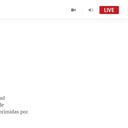
LIVE
dad
de
primidas por