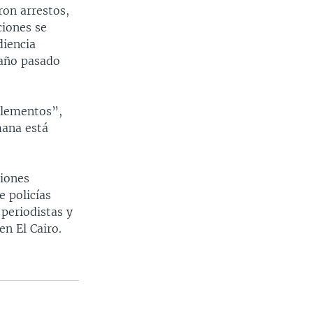
ron arrestos,
ciones se
diencia
 año pasado
“elementos”,
ana está
ciones
 policías
periodistas y
en El Cairo.