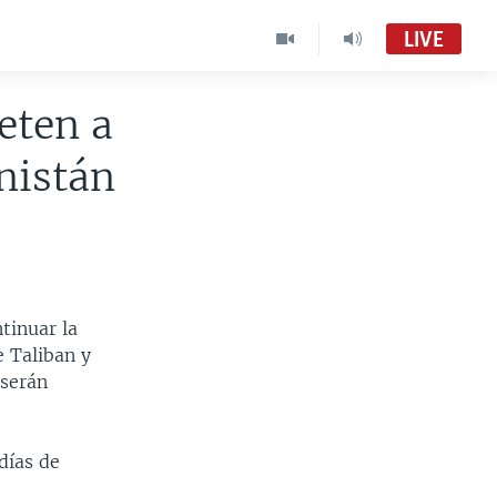
LIVE
eten a
nistán
tinuar la
e Taliban y
 serán
días de