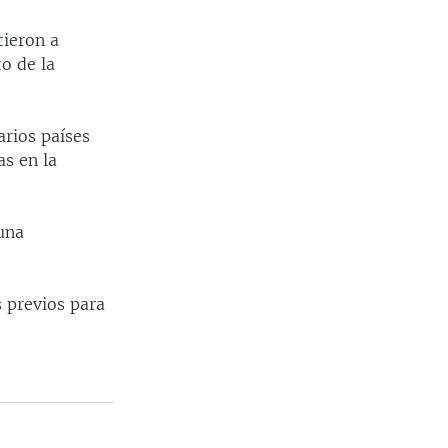
tieron a
to de la
arios países
as en la
 una
s previos para