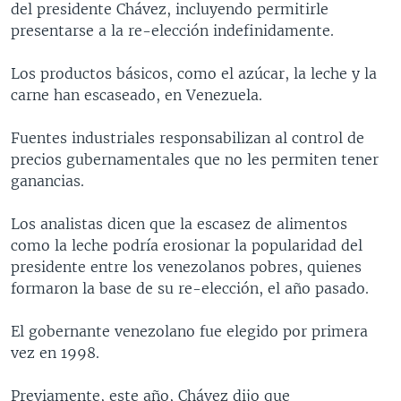
del presidente Chávez, incluyendo permitirle
MULTIMEDIA
VENEZUELA
NICARAGUA
ECONOMÍA
presentarse a la re-elección indefinidamente.
PROGRAMAS TV
BRASIL
ENTRETENIMIENTO Y CULTURA
VIDEOS
Los productos básicos, como el azúcar, la leche y la
RADIO
TECNOLOGÍA
FOTOGRAFÍA
EL MUNDO AL DÍA
carne han escaseado, en Venezuela.
DIRECT
DEPORTES
AUDIOS
FORO INTERAMERICANO
AVANCE INFORMATIVO
Fuentes industriales responsabilizan al control de
DOCUMENTALES DE LA VOA
CIENCIA Y SALUD
VISIÓN 360
AUDIONOTICIAS
precios gubernamentales que no les permiten tener
LAS CLAVES
BUENOS DÍAS AMÉRICA
ganancias.
Learning English
PANORAMA
ESTADOS UNIDOS AL DÍA
Los analistas dicen que la escasez de alimentos
SÍGANOS
EL MUNDO AL DÍA [RADIO]
como la leche podría erosionar la popularidad del
presidente entre los venezolanos pobres, quienes
FORO [RADIO]
formaron la base de su re-elección, el año pasado.
DEPORTIVO INTERNACIONAL
Idiomas
El gobernante venezolano fue elegido por primera
NOTA ECONÓMICA
vez en 1998.
ENTRETENIMIENTO
Previamente, este año, Chávez dijo que