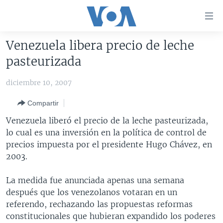
Enlaces
para
accesibilidad
Venezuela libera precio de leche
Salte
AMÉRICA DEL NORTE
pasteurizada
al
ELECCIONES EEUU 2024
EEUU
contenido
diciembre 10, 2007
principal
VOA VERIFICA
MÉXICO
ELECCIONES EEUU
Salte
Compartir
AMÉRICA LATINA
HAITÍ
VOTO DIVIDIDO
VOA VERIFICA UCRANIA/RUSIA
al
Venezuela liberó el precio de la leche pasteurizada,
navegador
CHINA EN AMÉRICA LATINA
VOA VERIFICA INMIGRACIÓN
ARGENTINA
lo cual es una inversión en la política de control de
principal
CENTROAMÉRICA
VOA VERIFICA AMÉRICA LATINA
BOLIVIA
precios impuesta por el presidente Hugo Chávez, en
Salte
2003.
a
OTRAS SECCIONES
COLOMBIA
COSTA RICA
búsqueda
ESPECIALES DE LA VOA
CHILE
EL SALVADOR
INMIGRACIÓN
La medida fue anunciada apenas una semana
después que los venezolanos votaran en un
LIBERTAD DE PRENSA
PERÚ
GUATEMALA
LIBERTAD DE PRENSA
referendo, rechazando las propuestas reformas
UCRANIA
ECUADOR
HONDURAS
MUNDO
constitucionales que hubieran expandido los poderes