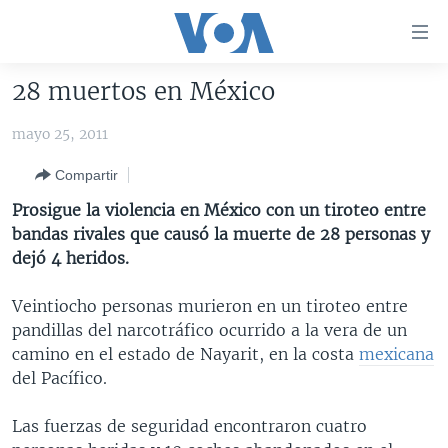
Enlaces
para
accesibilidad
28 muertos en México
Salte
AMÉRICA DEL NORTE
al
mayo 25, 2011
ELECCIONES EEUU 2024
EEUU
contenido
Compartir
principal
VOA VERIFICA
MÉXICO
ELECCIONES EEUU
Salte
Prosigue la violencia en México con un tiroteo entre
AMÉRICA LATINA
HAITÍ
VOTO DIVIDIDO
VOA VERIFICA UCRANIA/RUSIA
al
bandas rivales que causó la muerte de 28 personas y
navegador
CHINA EN AMÉRICA LATINA
VOA VERIFICA INMIGRACIÓN
ARGENTINA
dejó 4 heridos.
principal
CENTROAMÉRICA
VOA VERIFICA AMÉRICA LATINA
BOLIVIA
Salte
Veintiocho personas murieron en un tiroteo entre
a
OTRAS SECCIONES
COLOMBIA
COSTA RICA
pandillas del narcotráfico ocurrido a la vera de un
búsqueda
camino en el estado de Nayarit, en la costa
mexicana
ESPECIALES DE LA VOA
CHILE
EL SALVADOR
INMIGRACIÓN
del Pacífico.
LIBERTAD DE PRENSA
PERÚ
GUATEMALA
LIBERTAD DE PRENSA
Las fuerzas de seguridad encontraron cuatro
UCRANIA
ECUADOR
HONDURAS
MUNDO