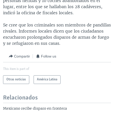
personas heridas y 10 coches abandonados en el
MULTIMEDIA
VENEZUELA
NICARAGUA
ECONOMÍA
lugar, entre los que se hallaban los 28 cadáveres,
indicó la oficina de fiscales locales.
PROGRAMAS TV
BRASIL
ENTRETENIMIENTO Y CULTURA
VIDEOS
RADIO
TECNOLOGÍA
FOTOGRAFÍA
EL MUNDO AL DÍA
Se cree que los criminales son miembros de pandillas
rivales. Informes locales dicen que los ciudadanos
DIRECT
DEPORTES
AUDIOS
FORO INTERAMERICANO
AVANCE INFORMATIVO
escucharon prolongados disparos de armas de fuego
DOCUMENTALES DE LA VOA
CIENCIA Y SALUD
VISIÓN 360
AUDIONOTICIAS
y se refugiaron en sus casas.
LAS CLAVES
BUENOS DÍAS AMÉRICA
Learning English
Compartir
Follow us
PANORAMA
ESTADOS UNIDOS AL DÍA
SÍGANOS
EL MUNDO AL DÍA [RADIO]
This item is part of
FORO [RADIO]
Otras noticias
América Latina
DEPORTIVO INTERNACIONAL
Idiomas
NOTA ECONÓMICA
Relacionados
ENTRETENIMIENTO
Mexicano recibe disparo en frontera